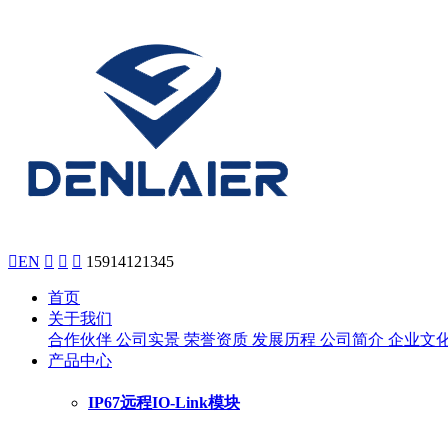

EN



15914121345
首页
关于我们
合作伙伴
公司实景
荣誉资质
发展历程
公司简介
企业文
产品中心
IP67远程IO-Link模块