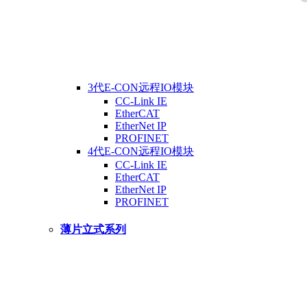
3代E-CON远程IO模块
CC-Link IE
EtherCAT
EtherNet IP
PROFINET
4代E-CON远程IO模块
CC-Link IE
EtherCAT
EtherNet IP
PROFINET
薄片立式系列