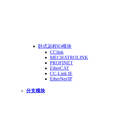
卧式远程IO模块
CClink
MECHATROLINK
PROFINET
EtherCAT
CC-Link IE
EtherNet/IP
分支模块