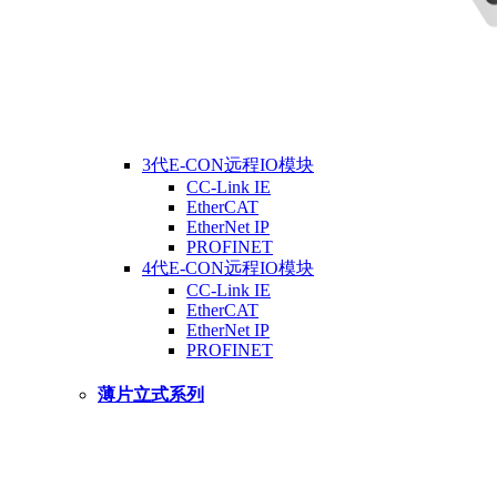
3代E-CON远程IO模块
CC-Link IE
EtherCAT
EtherNet IP
PROFINET
4代E-CON远程IO模块
CC-Link IE
EtherCAT
EtherNet IP
PROFINET
薄片立式系列