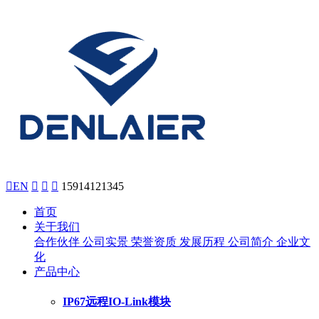

EN



15914121345
首页
关于我们
合作伙伴
公司实景
荣誉资质
发展历程
公司简介
企业文
化
产品中心
IP67远程IO-Link模块