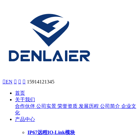

EN



15914121345
首页
关于我们
合作伙伴
公司实景
荣誉资质
发展历程
公司简介
企业文
化
产品中心
IP67远程IO-Link模块