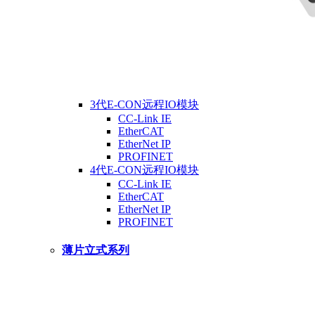
3代E-CON远程IO模块
CC-Link IE
EtherCAT
EtherNet IP
PROFINET
4代E-CON远程IO模块
CC-Link IE
EtherCAT
EtherNet IP
PROFINET
薄片立式系列