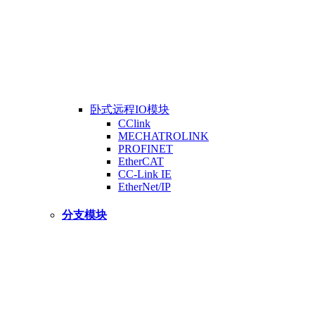
卧式远程IO模块
CClink
MECHATROLINK
PROFINET
EtherCAT
CC-Link IE
EtherNet/IP
分支模块