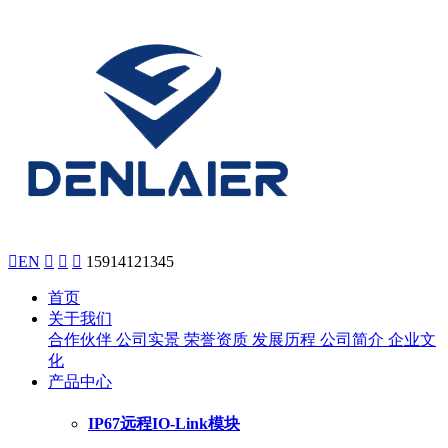

EN



15914121345
首页
关于我们
合作伙伴
公司实景
荣誉资质
发展历程
公司简介
企业文
化
产品中心
IP67远程IO-Link模块