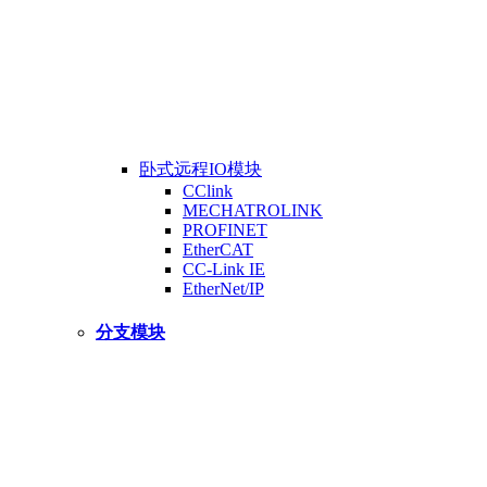
卧式远程IO模块
CClink
MECHATROLINK
PROFINET
EtherCAT
CC-Link IE
EtherNet/IP
分支模块