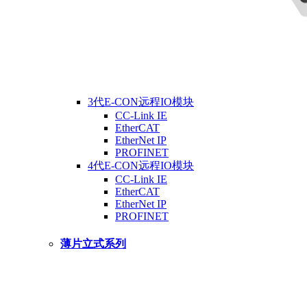
3代E-CON远程IO模块
CC-Link IE
EtherCAT
EtherNet IP
PROFINET
4代E-CON远程IO模块
CC-Link IE
EtherCAT
EtherNet IP
PROFINET
薄片立式系列