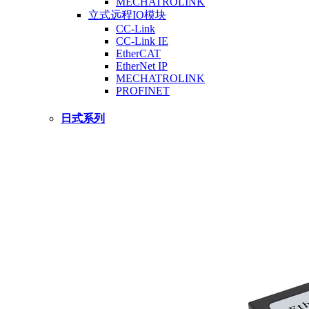
MECHATROLINK
立式远程IO模块
CC-Link
CC-Link IE
EtherCAT
EtherNet IP
MECHATROLINK
PROFINET
日式系列