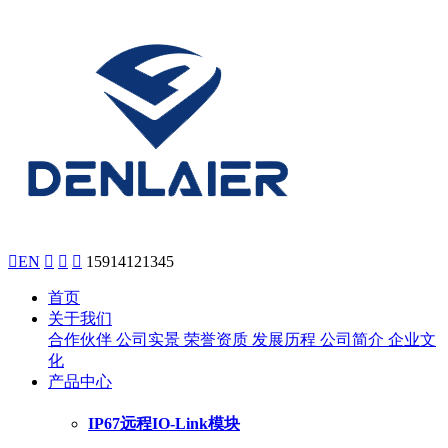

EN



15914121345
首页
关于我们
合作伙伴
公司实景
荣誉资质
发展历程
公司简介
企业文
化
产品中心
IP67远程IO-Link模块