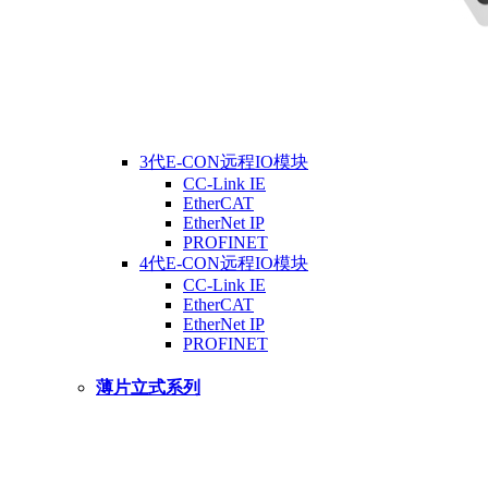
3代E-CON远程IO模块
CC-Link IE
EtherCAT
EtherNet IP
PROFINET
4代E-CON远程IO模块
CC-Link IE
EtherCAT
EtherNet IP
PROFINET
薄片立式系列