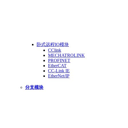
卧式远程IO模块
CClink
MECHATROLINK
PROFINET
EtherCAT
CC-Link IE
EtherNet/IP
分支模块